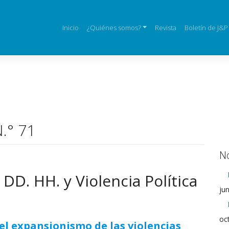
Inicio
¿Quiénes somos?
Revista
Boletín de J&P
N.° 71
No
DD. HH. y Violencia Política
ju
oc
 el expansionismo de las violencias