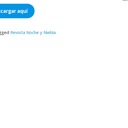
cargar
aquí
gged
Revista Noche y Niebla