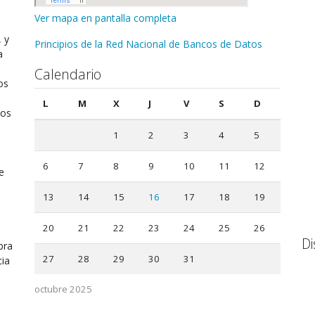
Ver mapa en pantalla completa
, y
Principios de la Red Nacional de Bancos de Datos
a
Calendario
os
L
M
X
J
V
S
D
tos
1
2
3
4
5
6
7
8
9
10
11
12
e
13
14
15
16
17
18
19
20
21
22
23
24
25
26
Di
bra
27
28
29
30
31
cia
octubre 2025