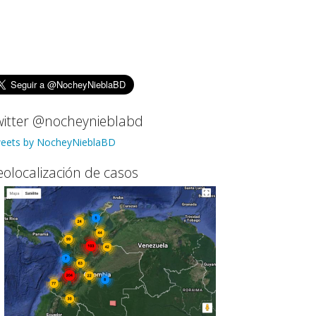
witter @nocheynieblabd
eets by NocheyNieblaBD
olocalización de casos