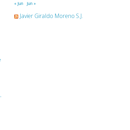
« Jun
Jun »
Javier Giraldo Moreno S.J.
)
e
-