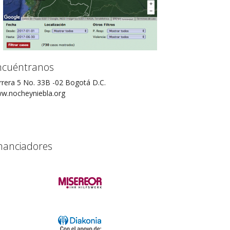
ncuéntranos
rrera 5 No. 33B -02 Bogotá D.C.
w.nocheyniebla.org
nanciadores