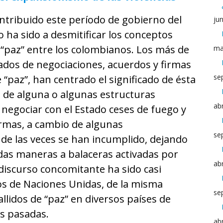
ontribuido este período de gobierno del
ju
o ha sido a desmitificar los conceptos
 “paz” entre los colombianos. Los más de
ma
ados de negociaciones, acuerdos y firmas
se
 “paz”, han centrado el significado de ésta
n de alguna o algunas estructuras
abr
negociar con el Estado ceses de fuego y
rmas, a cambio de algunas
se
de las veces se han incumplido, dejando
as maneras a balaceras activadas por
abr
 discurso concomitante ha sido casi
s de Naciones Unidas, de la misma
se
llidos de “paz” en diversos países de
as pasadas.
abr