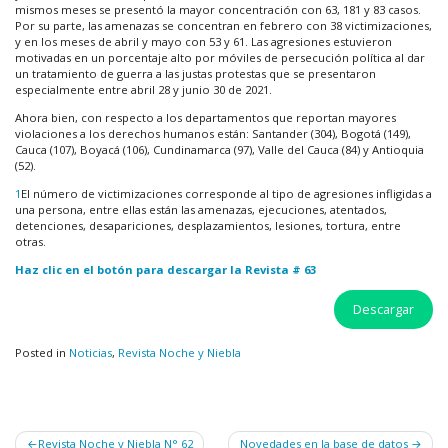
mismos meses se presentó la mayor concentración con 63, 181 y 83 casos.
Por su parte, las amenazas se concentran en febrero con 38 victimizaciones,
y en los meses de abril y mayo con 53 y 61. Las agresiones estuvieron
motivadas en un porcentaje alto por móviles de persecución política al dar
un tratamiento de guerra a las justas protestas que se presentaron
especialmente entre abril 28 y junio 30 de 2021.
Ahora bien, con respecto a los departamentos que reportan mayores
violaciones a los derechos humanos están: Santander (304), Bogotá (149),
Cauca (107), Boyacá (106), Cundinamarca (97), Valle del Cauca (84) y Antioquia
(52).
1
El número de victimizaciones corresponde al tipo de agresiones infligidas a
una persona, entre ellas están las amenazas, ejecuciones, atentados,
detenciones, desapariciones, desplazamientos, lesiones, tortura, entre
otras.
Haz clic en el botón para descargar la Revista # 63
Descargar
Posted in
Noticias
,
Revista Noche y Niebla
Navegación
Revista Noche y Niebla N° 62
Novedades en la base de datos