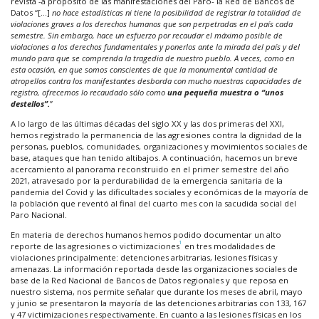
revista -a propósito de las manifestaciones del Paro- la Red de Bancos de
Datos “[…]
no hace estadísticas ni tiene la posibilidad de registrar la totalidad de
violaciones graves a los derechos humanos que son perpetradas en el país cada
semestre. Sin embargo, hace un esfuerzo por recaudar el máximo posible de
violaciones a los derechos fundamentales y ponerlos ante la mirada del país y del
mundo para que se comprenda la tragedia de nuestro pueblo. A veces, como en
esta ocasión, en que somos conscientes de que la monumental cantidad de
atropellos contra los manifestantes desborda con mucho nuestras capacidades de
registro, ofrecemos lo recaudado sólo como
una pequeña muestra o “unos
destellos”.
”
A lo largo de las últimas décadas del siglo XX y las dos primeras del XXI,
hemos registrado la permanencia de las agresiones contra la dignidad de la
personas, pueblos, comunidades, organizaciones y movimientos sociales de
base, ataques que han tenido altibajos. A continuación, hacemos un breve
acercamiento al panorama reconstruido en el primer semestre del año
2021, atravesado por la perdurabilidad de la emergencia sanitaria de la
pandemia del Covid y las dificultades sociales y económicas de la mayoría de
la población que reventó al final del cuarto mes con la sacudida social del
Paro Nacional.
En materia de derechos humanos hemos podido documentar un alto
1
reporte de las agresiones o victimizaciones
en tres modalidades de
violaciones principalmente: detenciones arbitrarias, lesiones físicas y
amenazas. La información reportada desde las organizaciones sociales de
base de la Red Nacional de Bancos de Datos regionales y que reposa en
nuestro sistema, nos permite señalar que durante los meses de abril, mayo
y junio se presentaron la mayoría de las detenciones arbitrarias con 133, 167
y 47 victimizaciones respectivamente. En cuanto a las lesiones físicas en los