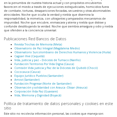
en la penumbra de nuestra historia actual y con propósitos encubiertos
favorecen el miedo a través de ejecuciones extrajudiciales, homicidios fuera
de combate, torturas, desapariciones forzadas, secuestros y otras abominables
atrocidades. Noche que oculta la verdad y niebla que disemina la
responsabilidad, la mimetiza, con ultrajantes y amparados mecanismos de
impunidad. Noche que encubre, enmascara y aterra y niebla que distrae y
confunde desdibujando la verdad. Noche que siembra amargura y odio y niebla
que ofenden a la conciencia universal.
Publicaciones Red Bancos de Datos
Revista Trochas de Memoria (Meta)
Observatorio de Paz Integral (Magdalena Medio)
Observatorio Surcolombiano de Derechos Humanos y Violencia (Huila)
Cagúan Vive (Caquetá)
Vida, justicia y paz – Diócesis de Tumaco (Nariño)
Fundación Territorios Por Vida Digna (Cauca)
Comisión Vida justicia y Paz de la Diócesis de Quibdó (Chocó)
Cococauca (Cauca)
Equipo Jurídico Pueblos (Santander)
Amovi (Santander)
Fundación Progresar (Norte de Santander)
Observación y solidaridad con Arauca -Obsar- (Arauca)
Corporación Vida Paz (Guaviare)
Vida, Memoria y Dignidad (Boyacá)
Política de tratamiento de datos personales y cookies en este
sitio
Este sitio no recolecta información personal, las cookies que maneja son: