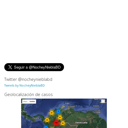
Twitter @nocheynieblabd
Tweets by NocheyNieblaBD
Geolocalización de casos