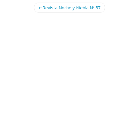
Navegación
Revista Noche y Niebla Nº 57
de
entradas