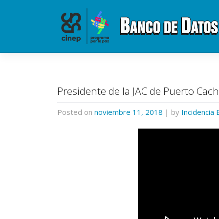
Skip
to
content
Presidente de la JAC de Puerto Cac
Posted on
noviembre 11, 2018
|
by
Incidencia