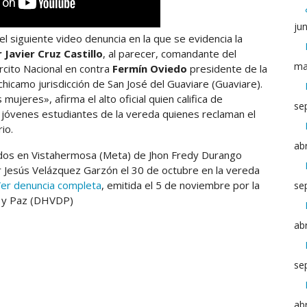
ju
 siguiente video denuncia en la que se evidencia la
r Javier Cruz Castillo
, al parecer, comandante del
ma
rcito Nacional en contra
Fermín
Oviedo
presidente de la
hicamo jurisdicción de San José del Guaviare (Guaviare).
ujeres», afirma el alto oficial quien califica de
se
os jóvenes estudiantes de la vereda quienes reclaman el
rio.
abr
dos en Vistahermosa (Meta) de Jhon Fredy Durango
r Jesús Velázquez Garzón el 30 de octubre en la vereda
er denuncia completa
, emitida el 5 de noviembre por la
se
d y Paz (DHVDP)
abr
se
abr