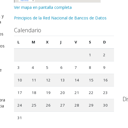
Ver mapa en pantalla completa
, y
Principios de la Red Nacional de Bancos de Datos
a
Calendario
os
L
M
X
J
V
S
D
tos
1
2
3
4
5
6
7
8
9
e
10
11
12
13
14
15
16
17
18
19
20
21
22
23
Di
bra
24
25
26
27
28
29
30
cia
31