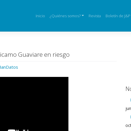
Inicio
¿Quiénes somos?
Revista
Boletín de J&P
hicamo Guaviare en riesgo
 BanDatos
No
ju
oc