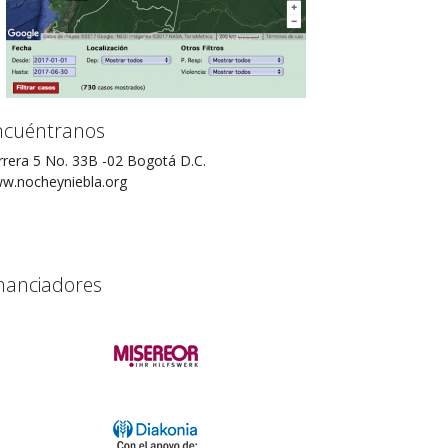
ncuéntranos
rrera 5 No. 33B -02 Bogotá D.C.
w.nocheyniebla.org
nanciadores