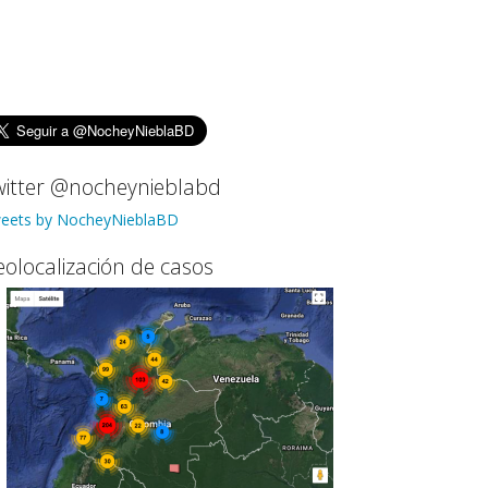
witter @nocheynieblabd
eets by NocheyNieblaBD
olocalización de casos