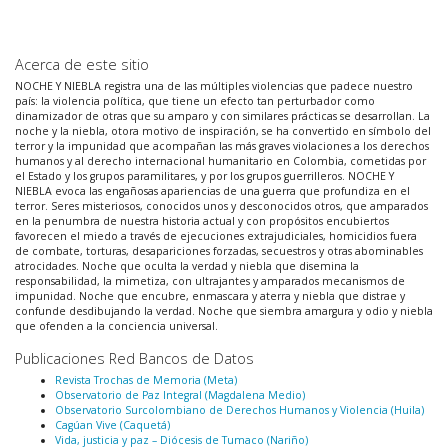
Acerca de este sitio
NOCHE Y NIEBLA registra una de las múltiples violencias que padece nuestro
país: la violencia política, que tiene un efecto tan perturbador como
dinamizador de otras que su amparo y con similares prácticas se desarrollan. La
noche y la niebla, otora motivo de inspiración, se ha convertido en símbolo del
terror y la impunidad que acompañan las más graves violaciones a los derechos
humanos y al derecho internacional humanitario en Colombia, cometidas por
el Estado y los grupos paramilitares, y por los grupos guerrilleros. NOCHE Y
NIEBLA evoca las engañosas apariencias de una guerra que profundiza en el
terror. Seres misteriosos, conocidos unos y desconocidos otros, que amparados
en la penumbra de nuestra historia actual y con propósitos encubiertos
favorecen el miedo a través de ejecuciones extrajudiciales, homicidios fuera
de combate, torturas, desapariciones forzadas, secuestros y otras abominables
atrocidades. Noche que oculta la verdad y niebla que disemina la
responsabilidad, la mimetiza, con ultrajantes y amparados mecanismos de
impunidad. Noche que encubre, enmascara y aterra y niebla que distrae y
confunde desdibujando la verdad. Noche que siembra amargura y odio y niebla
que ofenden a la conciencia universal.
Publicaciones Red Bancos de Datos
Revista Trochas de Memoria (Meta)
Observatorio de Paz Integral (Magdalena Medio)
Observatorio Surcolombiano de Derechos Humanos y Violencia (Huila)
Cagúan Vive (Caquetá)
Vida, justicia y paz – Diócesis de Tumaco (Nariño)