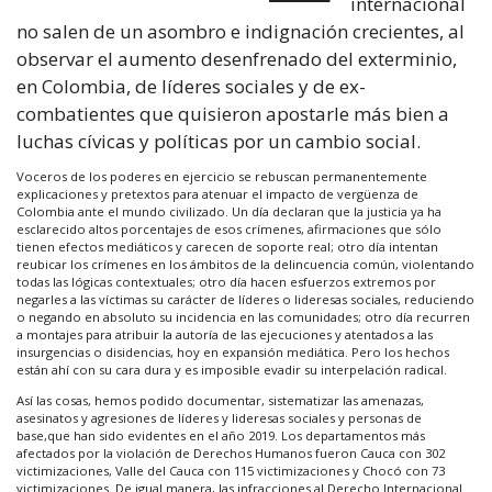
internacional
no salen de un asombro e indignación crecientes, al
observar el aumento desenfrenado del exterminio,
en Colombia, de líderes sociales y de ex-
combatientes que quisieron apostarle más bien a
luchas cívicas y políticas por un cambio social.
Voceros de los poderes en ejercicio se rebuscan permanentemente
explicaciones y pretextos para atenuar el impacto de vergüenza de
Colombia ante el mundo civilizado. Un día declaran que la justicia ya ha
esclarecido altos porcentajes de esos crímenes, afirmaciones que sólo
tienen efectos mediáticos y carecen de soporte real; otro día intentan
reubicar los crímenes en los ámbitos de la delincuencia común, violentando
todas las lógicas contextuales; otro día hacen esfuerzos extremos por
negarles a las víctimas su carácter de líderes o lideresas sociales, reduciendo
o negando en absoluto su incidencia en las comunidades; otro día recurren
a montajes para atribuir la autoría de las ejecuciones y atentados a las
insurgencias o disidencias, hoy en expansión mediática. Pero los hechos
están ahí con su cara dura y es imposible evadir su interpelación radical.
Así las cosas, hemos podido documentar, sistematizar las amenazas,
asesinatos y agresiones de líderes y lideresas sociales y personas de
base,que han sido evidentes en el año 2019. Los departamentos más
afectados por la violación de Derechos Humanos fueron Cauca con 302
victimizaciones, Valle del Cauca con 115 victimizaciones y Chocó con 73
victimizaciones. De igual manera, las infracciones al Derecho Internacional