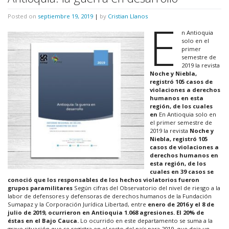
Posted on
septiembre 19, 2019
|
by
Cristian Llanos
E
n Antioquia
solo en el
primer
semestre de
2019 la revista
Noche y Niebla,
registró 105 casos de
violaciones a derechos
humanos en esta
región, de los cuales
en
En Antioquia solo en
el primer semestre de
2019 la revista
Noche y
Niebla, registró 105
casos de violaciones a
derechos humanos en
esta región, de los
cuales en 39 casos se
conoció que los responsables de los hechos violatorios fueron
grupos paramilitares
Según cifras del Observatorio del nivel de riesgo a la
labor de defensores y defensoras de derechos humanos de la Fundación
Sumapaz y la Corporación Jurídica Libertad, entre
enero de 2016 y el 8 de
julio de 2019, ocurrieron en Antioquia 1.068 agresiones. El 20% de
éstas en el Bajo Cauca.
Lo ocurrido en este departamento se suma a la
grave situación que se registra en el resto del país para 2019, que deja un