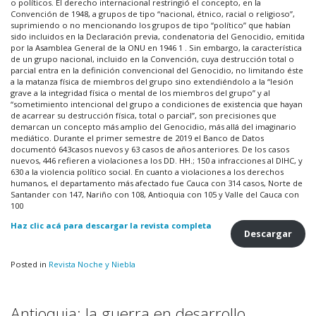
o políticos. El derecho internacional restringió el concepto, en la
Convención de 1948, a grupos de tipo “nacional, étnico, racial o religioso”,
suprimiendo o no mencionando los grupos de tipo “político” que habían
sido incluidos en la Declaración previa, condenatoria del Genocidio, emitida
por la Asamblea General de la ONU en 1946 1 . Sin embargo, la característica
de un grupo nacional, incluido en la Convención, cuya destrucción total o
parcial entra en la definición convencional del Genocidio, no limitando éste
a la matanza física de miembros del grupo sino extendiéndolo a la “lesión
grave a la integridad física o mental de los miembros del grupo” y al
“sometimiento intencional del grupo a condiciones de existencia que hayan
de acarrear su destrucción física, total o parcial”, son precisiones que
demarcan un concepto más amplio del Genocidio, más allá del imaginario
mediático. Durante el primer semestre de 2019 el Banco de Datos
documentó 643casos nuevos y 63 casos de años anteriores. De los casos
nuevos, 446 refieren a violaciones a los DD. HH.; 150 a infracciones al DIHC, y
630 a la violencia político social. En cuanto a violaciones a los derechos
humanos, el departamento más afectado fue Cauca con 314 casos, Norte de
Santander con 147, Nariño con 108, Antioquia con 105 y Valle del Cauca con
100
Haz clic acá para descargar la revista completa
Descargar
Posted in
Revista Noche y Niebla
Antioquia: la guerra en desarrollo