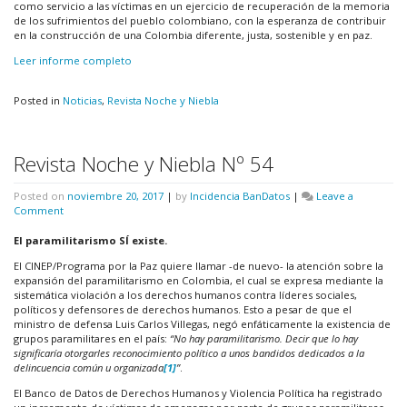
como servicio a las víctimas en un ejercicio de recuperación de la memoria
de los sufrimientos del pueblo colombiano, con la esperanza de contribuir
en la construcción de una Colombia diferente, justa, sostenible y en paz.
Leer informe completo
Posted in
Noticias
,
Revista Noche y Niebla
Revista Noche y Niebla Nº 54
Posted on
noviembre 20, 2017
|
by
Incidencia BanDatos
|
Leave a
on
Comment
Revista
Noche
El paramilitarismo SÍ existe.
y
El CINEP/Programa por la Paz quiere llamar -de nuevo- la atención sobre la
Niebla
expansión del paramilitarismo en Colombia, el cual se expresa mediante la
Nº
sistemática violación a los derechos humanos contra líderes sociales,
54
políticos y defensores de derechos humanos. Esto a pesar de que el
ministro de defensa Luis Carlos Villegas, negó enfáticamente la existencia de
grupos paramilitares en el país:
“No hay paramilitarismo. Decir que lo hay
significaría otorgarles reconocimiento político a unos bandidos dedicados a la
delincuencia común u organizada
[1]
”
.
El Banco de Datos de Derechos Humanos y Violencia Política ha registrado