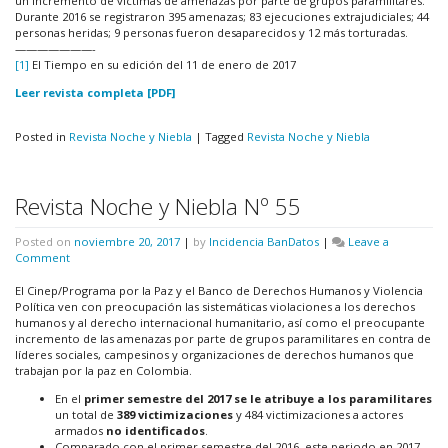
un incremento de víctimas de amenazas por parte de grupos paramilitares.
Durante 2016 se registraron 395 amenazas; 83 ejecuciones extrajudiciales; 44
personas heridas; 9 personas fueron desaparecidos y 12 más torturadas.
———————-
[1]
El Tiempo en su edición del 11 de enero de 2017
Leer revista completa [PDF]
Posted in
Revista Noche y Niebla
|
Tagged
Revista Noche y Niebla
Revista Noche y Niebla Nº 55
Posted on
noviembre 20, 2017
|
by
Incidencia BanDatos
|
Leave a
on
Comment
Revista
Noche
El Cinep/Programa por la Paz y el Banco de Derechos Humanos y Violencia
y
Política ven con preocupación las sistemáticas violaciones a los derechos
Niebla
humanos y al derecho internacional humanitario, así como el preocupante
Nº
incremento de las amenazas por parte de grupos paramilitares en contra de
55
líderes sociales, campesinos y organizaciones de derechos humanos que
trabajan por la paz en Colombia.
En el
primer semestre del 2017 se le atribuye a los
paramilitares
un total de
389 victimizaciones
y 484 victimizaciones a actores
armados
no identificados
.
Comparado con el primer semestre del 2016, este periodo en 2017