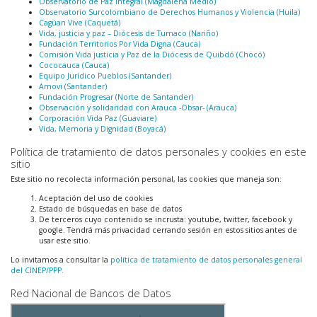
Observatorio de Paz Integral (Magdalena Medio)
Observatorio Surcolombiano de Derechos Humanos y Violencia (Huila)
Cagúan Vive (Caquetá)
Vida, justicia y paz – Diócesis de Tumaco (Nariño)
Fundación Territorios Por Vida Digna (Cauca)
Comisión Vida justicia y Paz de la Diócesis de Quibdó (Chocó)
Cococauca (Cauca)
Equipo Jurídico Pueblos (Santander)
Amovi (Santander)
Fundación Progresar (Norte de Santander)
Observación y solidaridad con Arauca -Obsar- (Arauca)
Corporación Vida Paz (Guaviare)
Vida, Memoria y Dignidad (Boyacá)
Política de tratamiento de datos personales y cookies en este
sitio
Este sitio no recolecta información personal, las cookies que maneja son:
Aceptación del uso de cookies
Estado de búsquedas en base de datos
De terceros cuyo contenido se incrusta: youtube, twitter, facebook y
google. Tendrá más privacidad cerrando sesión en estos sitios antes de
usar este sitio.
Lo invitamos a consultar la
política de tratamiento de datos personales general
del CINEP/PPP.
Red Nacional de Bancos de Datos