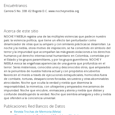
Encuéntranos
Carrera 5 No. 33B -02 Bogotá D.C. www.nocheyniebla.org
Acerca de este sitio
NOCHE Y NIEBLA registra una de las múltiples violencias que padece nuestro
país: la violencia política, que tiene un efecto tan perturbador como
dinamizador de otras que su amparo y con similares prácticas se desarrollan. La
noche y la niebla, otora motivo de inspiración, se ha convertido en símbolo del
terror y la impunidad que acompañan las más graves violaciones a los derechos
humanos y al derecho internacional humanitario en Colombia, cometidas por
el Estado y los grupos paramilitares, y por los grupos guerrilleros. NOCHE Y
NIEBLA evoca las engañosas apariencias de una guerra que profundiza en el
terror. Seres misteriosos, conocidos unos y desconocidos otros, que amparados
en la penumbra de nuestra historia actual y con propósitos encubiertos
favorecen el miedo a través de ejecuciones extrajudiciales, homicidios fuera
de combate, torturas, desapariciones forzadas, secuestros y otras abominables
atrocidades. Noche que oculta la verdad y niebla que disemina la
responsabilidad, la mimetiza, con ultrajantes y amparados mecanismos de
impunidad. Noche que encubre, enmascara y aterra y niebla que distrae y
confunde desdibujando la verdad. Noche que siembra amargura y odio y niebla
que ofenden a la conciencia universal.
Publicaciones Red Bancos de Datos
Revista Trochas de Memoria (Meta)