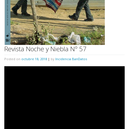
Revista Noche y Niebla Nº 57
Posted on
octubre 18, 2018
|
by
Incidencia BanDatos