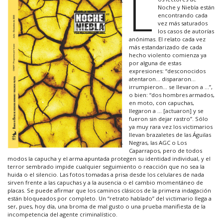
L
Noche y Niebla están
encontrando cada
vez más saturados
los casos de autorías
anónimas. El relato cada vez
más estandarizado de cada
hecho violento comienza ya
por alguna de estas
expresiones: “desconocidos
atentaron… dispararon…
irrumpieron… se llevaron a …”,
o bien: “dos hombres armados,
en moto, con capuchas,
llegaron a … [actuaron] y se
fueron sin dejar rastro”. Sólo
ya muy rara vez los victimarios
llevan brazaletes de las Águilas
Negras, las AGC o Los
Caparrapos, pero de todos
modos la capucha y el arma apuntada protegen su identidad individual, y el
terror sembrado impide cualquier seguimiento o reacción que no sea la
huida o el silencio. Las fotos tomadas a prisa desde los celulares de nada
sirven frente a las capuchas y a la ausencia o el cambio momentáneo de
placas. Se puede afirmar que los caminos clásicos de la primera indagación
están bloqueados por completo. Un “retrato hablado” del victimario llega a
ser, pues, hoy día, una broma de mal gusto o una prueba manifiesta de la
incompetencia del agente criminalístico.