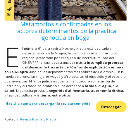
Metamorfosis confirmadas en los
factores determinantes de la práctica
genocida en boga
E
l número 61 de la revista Noche y Niebla está dedicada al
departamento de la Guajira, haciendo énfasis en un artículo
regional preparado por el equipo de Interculturalidad del
CINEP/PPP, el cual devela una vez más la
incumplida promesa
del desarrollo tras más de 40 años de explotación minera
en La Guajira
-uno de los departamentos más pobres de Colombia-. En la
rueda de prensa las mujeres wayuú y afro detallan el etnocidio y el ecocidio
que viven, tras 14 fallos judiciales que han rafiticado la vulneración de
Cerrejón y el Estado colombiano a los derechos a
la vida
, al
agua
, a la
salud
, la consulta previa, la
seguridad alimentaria
,
autonomía étnica
,
integridad cultural y la
tierra
, entre otros.
Haz clic aquí para descargar la revista completa
Descargar
Posted in
Revista Noche y Niebla