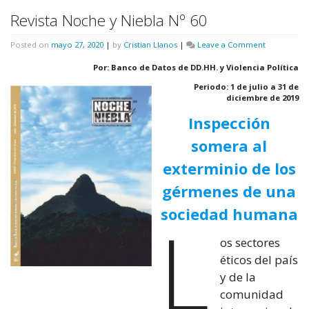
Revista Noche y Niebla Nº 60
on
Posted on
mayo 27, 2020
|
by
Cristian Llanos
|
Leave a Comment
Revista
Noche
Por: Banco de Datos de DD.HH. y Violencia Política
y
Periodo: 1 de julio a 31 de
Niebla
diciembre de 2019
Nº
60
Inspección
somera al
exterminio de los
gérmenes de una
sociedad humana
L
os sectores
éticos del país
y de la
comunidad