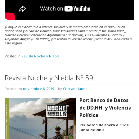
¿Porqué el exterminio a líderes sociales y al medio ambiente en el Bajo Cauca
antioqueño y el Sur de Bolívar? Vanessa Álvarez Villa (Comité Jesús María Valle),
Narciso Beleño (Federación Agrominera Sur Bolívar), Luis Guillermo Guerrero y
Alejandro Angulo (CINEP/PPP), presentan la Revista Noche y Niebla #60 dedicada a
esta región.
Posted in
Revista Noche y Niebla
Revista Noche y Niebla Nº 59
Posted on
noviembre 6, 2019
|
by
Cristian Llanos
Por: Banco de Datos
de DD.HH. y Violencia
Política
Periodo: 1 de enero a 30 de
junio de 2019